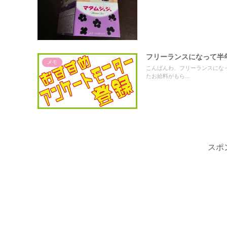
フリーランスになって半
メモ
こんばんわ、フリーランスにな
たお給料がもら...
スポ