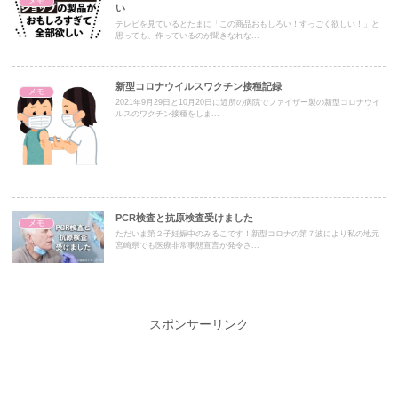
メモ
い
テレビを見ているとたまに「この商品おもしろい！すっごく欲しい！」と
思っても、作っているのが聞きなれな...
新型コロナウイルスワクチン接種記録
メモ
2021年9月29日と10月20日に近所の病院でファイザー製の新型コロナウイ
ルスのワクチン接種をしま...
PCR検査と抗原検査受けました
メモ
ただいま第２子妊娠中のみるこです！新型コロナの第７波により私の地元
宮崎県でも医療非常事態宣言が発令さ...
スポンサーリンク