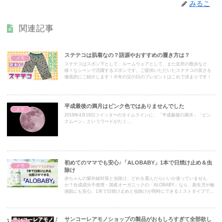
みるこ
関連記事
ステテコは肌着なの？語源やおすすめの履き方は？
メモ
ステテコはスボン下として、ルームウェアとして、また近所の散歩など
様々なシーンで活躍するズボンです。ご提供いただいたステテコの良さを
徹底的にご紹介します！今年の父の日のプレゼントはこれで決まりです！
平成最後の満月はピンク色ではありませんでした
メモ
2019年4月19日ツイッターのタイムラインに、「平成最後の満月」「ピン
クムーン」というワードがたく...
初めてのママでも安心♪「ALOBABY」1本で日焼け止め＆虫
メモ
除け
赤ちゃんの紫外線対策と虫除け、どれを選んだらいいか迷っていません
か？合成成分不使用・国産オーガニックの「ALOBABY」なら、新生児や敏
感肌にも安心。1本で日焼け止めと虫除けが同時にできるミストタイプでマ
マにも使いやすい！返金保証付きで初めてでも安心です。
サンコーレアモノショップの製品がおもしろすぎて全部欲し