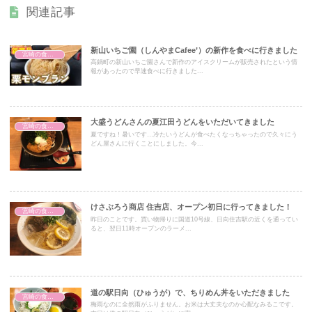
関連記事
新山いちご園（しんやまCafee’）の新作を食べに行きました
宮崎の食事処
高鍋町の新山いちご園さんで新作のアイスクリームが販売されたという情
報があったので早速食べに行きました...
大盛うどんさんの夏江田うどんをいただいてきました
宮崎の食事処
夏ですね！暑いです…冷たいうどんが食べたくなっちゃったので久々にう
どん屋さんに行くことにしました。今...
けさぶろう商店 住吉店、オープン初日に行ってきました！
宮崎の食事処
昨日のことです。買い物帰りに国道10号線、日向住吉駅の近くを通ってい
ると、翌日11時オープンのラーメ...
道の駅日向（ひゅうが）で、ちりめん丼をいただきました
宮崎の食事処
梅雨なのに全然雨がふりません。お米は大丈夫なのか心配なみるこです。