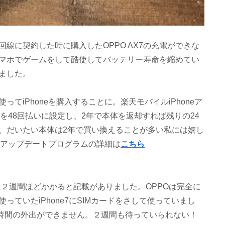
線に契約した時に購入したOPPO AX7の充電ができな
マホでゲームをして酷使してバッテリー寿命を縮めてい
ました。
ってiPhoneを購入することに。
楽天モバイルiPhoneア
代金を48回払いに設定し、2年で本体を返却すれば残りの24
、だいたい本体は2年で買い換えることが多い私には嬉し
neアップデートプログラムの詳細は
こちら
でに２週間ほどかかると記載がありました。OPPOは完全に
ていたiPhone7にSIMカードをさして使っていまし
、長時間の外出ができません。２週間も待っていられない！