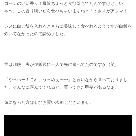
コーンのいい香り！最近ちょっと食欲落ちてたんですけど、い
や〜、この香り嗅いだら食べちゃいますね＾＾；さすがアクマ！
シメに白ご飯を入れるとさらに美味しく食べれるようですが白飯を
炊いてなかったので諦めました。
実は昨晩、夫が夕飯後に一人で先に食べてたのですが（笑）
「やっべー！これ、うっめぇ〜〜」と言いながら食べておりまし
た。そんなに喜んでくれると、買ってきた甲斐があるなぁ。
気になった方はぜひお買い求めくださいませ。