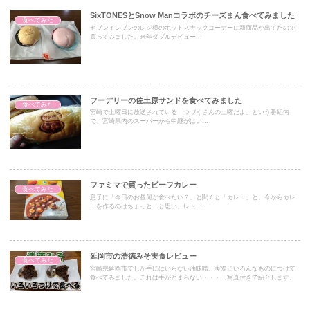
SixTONESとSnow Manコラボのチーズまん食べてみました
食べてみた
セブンイレブンのレジ横のホットスナックコーナーに新商品が出てたので
買ってみました。来年ダブルデビュー...
フーデリーの佐土原サンドを食べてみました
食べてみた
宮崎で土曜日に放送されている「つづくさんの土曜だよ」という番組内
で、宮崎県内のスーパーから中継がはい...
ファミマで買ったビーフカレー
食べてみた
息子に「今日のお昼何が食べたい？」と聞くと「カレー」と。今からカレ
ーを作るのはちょっと…と思い、レト...
延岡市の浩徳みそ実食レビュー
食べてみた
宮崎県延岡市でしか手にはいらない油味噌、実際にいろんなものにつけて
食べてみました。これは手がとまらない・・・！写真付きで紹介します。