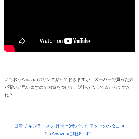
いちおうAmazonのリンク貼っておきますが、
スーパーで買った方
が安い
と思いますのでお気をつけて。送料が入ってるからですか
ね？
日清 チキンラーメン 具付き3食パック アクマのバタコ ✕
2（Amazonに飛びます）