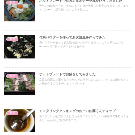
ホットプレートで豆乳カルボナーラ風を作ってみました
料理
今年の秋は短かったですね。もうお鍋が美味しい時期になりました。ホッ
トプレートで豆乳鍋でもしようと思い...
竹炭パウダーを使って炭火焼風を作ってみた
料理
炭パウダーを使って炭火焼っぽいのが作れるらしいよ！と聞いたので
Amazonで竹炭パウダーというものを...
ホットプレートでお鍋をしてみました
料理
立派な白菜と水菜をもらったのでお鍋をしました。いつもは土鍋を使って
お鍋を作るのですが、ホットプレート...
モニタリングクッキングのおーい佐藤くんディップ
料理
モニタリング公式サイトはこちらモニタリングという番組内で平野レミさ
んとDaigoさんが担当のモニタリ...